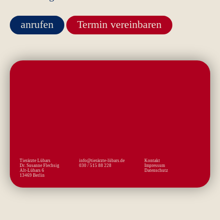
anrufen
Termin vereinbaren
Tierärzte Lübars
info@tierärzte-lübars.de
Kontakt
Dr. Susanne Flechsig
030 / 515 88 228
Impressum
Alt-Lübars 6
Datenschutz
13469 Berlin