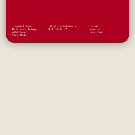
Tierärzte Lübars
info@tierärzte-lübars.de
Kontakt
Dr. Susanne Flechsig
030 / 515 88 228
Impressum
Alt-Lübars 6
Datenschutz
13469 Berlin